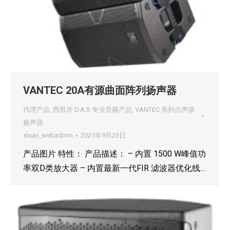
VANTEC 20A有源曲面阵列扬声器
代理产品
,
西班牙 D.A.S 专业音频产品
,
VANTEC 系列点声源
扬声器
slsav_webadmin
2021年9月23日
产品图片 特性： 产品描述： – 内置 1500 W峰值功
率双D类放大器 – 内置最新一代FIR 滤波器优化线…