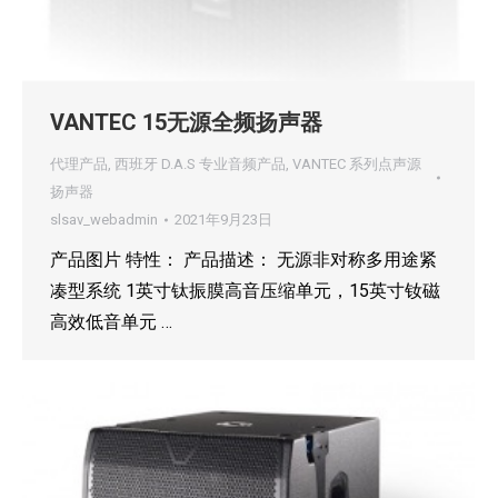
VANTEC 15无源全频扬声器
代理产品
,
西班牙 D.A.S 专业音频产品
,
VANTEC 系列点声源
扬声器
slsav_webadmin
2021年9月23日
产品图片 特性： 产品描述： 无源非对称多用途紧
凑型系统 1英寸钛振膜高音压缩单元，15英寸钕磁
高效低音单元 …