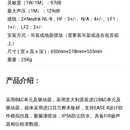
灵敏度（1W/1M）：97dB
最大声压（1M）：129dB
接线：2×Neutrik NL-8，HF：3+/-、N/A：4+/-、LF1：
1+/-、LF2：2+/-
安装方式：吊装或地面摆放（需要装吊架或连在低音箱
上）
尺寸 ( 宽 x 高 x 深 )：650mm×218mm×555mm
重量：25Kg
产品介绍：
采用B&C单元及驱动器，采用意大利原装进口B&C单元及
驱动器，箱体采用进口芬兰桦木板材，支持EASE 4设计软
件模拟仿真，聚脲漆喷涂，IP56防尘防水。具备FIR扬声
器相位校准数据。